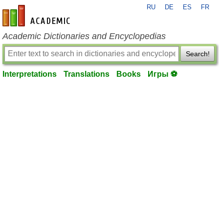
RU
DE
ES
FR
en-academic.com
Academic Dictionaries and Encyclopedias
Search!
Interpretations
Translations
Books
Игры ⚽