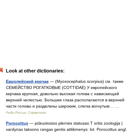
Look at other dictionaries:
Европейский керчак
— (Myoxocephalus scorpius) см. также
СЕМЕЙСТВО РОГАТКОВЫЕ (COTTIDAE) У европейского
керчака крупная, довольно высокая голова с нависающей
верхней челюстью. Большие глаза располагаются в верхней
части головы и разделены широким, слегка вогнутым… …
Рыбы России. Справочник
Porocottus
— pūkuotosios plernės statusas T sritis zoologija |
vardynas taksono rangas gentis atitikmenys: lot. Porocottus angl.