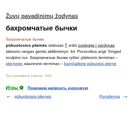
Žuvų pavadinimų žodynas
бахромчатые бычки
бахромчатые бычки
pūkuotosios
plernės
statusas
T
sritis
zoologija | vardynas
taksono rangas
gentis
atitikmenys
:
lot.
Porocottus
angl.
fringed
sculpins
rus.
бахромчатые бычки
ryšiai
:
platesnis terminas
–
plerninės
siauresnis terminas
–
kamčiatkinė pūkuotoji plernė
Žuvų pavadinimų žodynas
.
2005
.
Игры ⚽
Поможем написать курсовую
pūkuotosios plernės
Poroderma