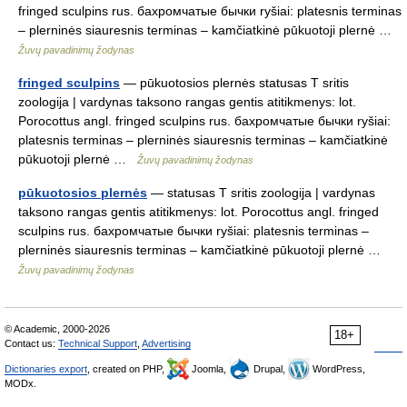
fringed sculpins rus. бахромчатые бычки ryšiai: platesnis terminas
– plerninės siauresnis terminas – kamčiatkinė pūkuotoji plernė …
Žuvų pavadinimų žodynas
fringed sculpins
— pūkuotosios plernės statusas T sritis
zoologija | vardynas taksono rangas gentis atitikmenys: lot.
Porocottus angl. fringed sculpins rus. бахромчатые бычки ryšiai:
platesnis terminas – plerninės siauresnis terminas – kamčiatkinė
pūkuotoji plernė …
Žuvų pavadinimų žodynas
pūkuotosios plernės
— statusas T sritis zoologija | vardynas
taksono rangas gentis atitikmenys: lot. Porocottus angl. fringed
sculpins rus. бахромчатые бычки ryšiai: platesnis terminas –
plerninės siauresnis terminas – kamčiatkinė pūkuotoji plernė …
Žuvų pavadinimų žodynas
© Academic, 2000-2026
18+
Contact us:
Technical Support
,
Advertising
Dictionaries export
, created on PHP,
Joomla,
Drupal,
WordPress,
MODx.